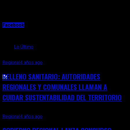
Bienes Naturales Comunes y Modelo Económico.
Facebook
Comisión sobre Sistemas de Justicia, Órganos
Autónomos de Control y Reforma Constitucional.
Lo Último
Comisión sobre sistemas de conocimientos, culturas,
ciencia, tecnología, artes y patrimonios.
Regional
4 años ago
Related Topics:
RELLENO SANITARIO: AUTORIDADES
REGIONALES Y COMUNALES LLAMAN A
CUIDAR SUSTENTABILIDAD DEL TERRITORIO
Regional
4 años ago