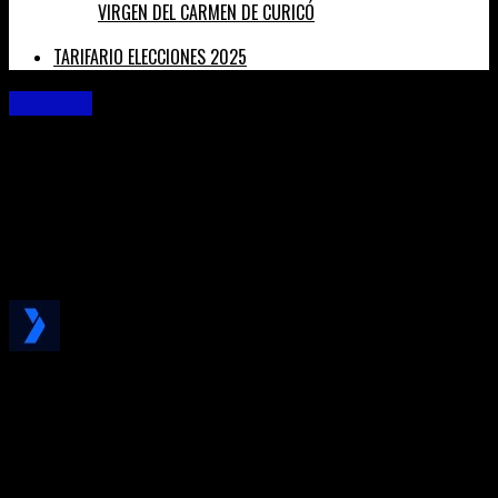
VIRGEN DEL CARMEN DE CURICÓ
TARIFARIO ELECCIONES 2025
Nacional
18 DE OCTUBRE: HOY INICIA LA REDACCIÓN DEL
TEXTO DE LA NUEVA CONSTITUCIÓN
La Convención Constitucional se dividirá en siete comisiones
para trabajar en la redacción de la nueva carta magna.
Published
5 años ago
on