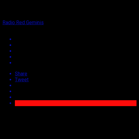
18 de octubre de 2021
By
Radio Red Geminis
Share
Tweet
El 18 de octubre de 2019 fue conocido como el inicio del
“estallido social” en Chile, ese día comenzaron una serie de
manifestaciones a nivel nacional en contra de varias
irregularidades que existían a nivel social, político y