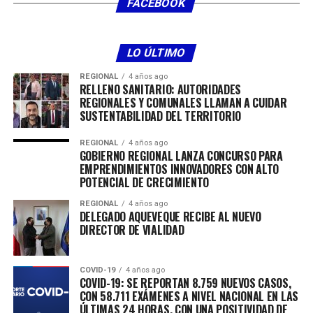
FACEBOOK
categorías de infantiles y juveniles y en cierta
manera, esto ha hecho que el ciclismo vaya
decayendo en estas categorías para los
LO ÚLTIMO
campeonatos nacionales y provinciales que tenemos
en nuestro país. En vista de eso, el grupo que
REGIONAL
4 años ago
RELLENO SANITARIO: AUTORIDADES
conforma la Asociación de ciclismo de Curicó tomó
REGIONALES Y COMUNALES LLAMAN A CUIDAR
la determinación de poder fomentar el ciclismo en
SUSTENTABILIDAD DEL TERRITORIO
estas categorías y dimos origen a la creación de
escuelas de ciclismo para encantar nuevamente a
REGIONAL
4 años ago
GOBIERNO REGIONAL LANZA CONCURSO PARA
los niños de nuestra región”.
EMPRENDIMIENTOS INNOVADORES CON ALTO
POTENCIAL DE CRECIMIENTO
Señalar, que a través de estas Escuelas, durante el
segundo semestre se implementó un ranking de
REGIONAL
4 años ago
DELEGADO AQUEVEQUE RECIBE AL NUEVO
distintas categorías y distintas fechas para finalizarlo en
DIRECTOR DE VIALIDAD
el mes de octubre. Hasta el momento, han realizado
cuatro fechas con la asistencia de competidores de otras
ciudades y regiones.
COVID-19
4 años ago
COVID-19: SE REPORTAN 8.759 NUEVOS CASOS,
CON 58.711 EXÁMENES A NIVEL NACIONAL EN LAS
Daniela Guajardo, ciclista seleccionada nacional y
ÚLTIMAS 24 HORAS, CON UNA POSITIVIDAD DE