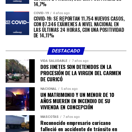
Colaboradora de la Asociación de Ciclismo Curicó, acotó
14,7%
que
“primero agradecer por la instancia que generó
COVID-19
4 años ago
la Gobernadora y lo que vinimos a hacer es
COVID-19: SE REPORTAN 11.754 NUEVOS CASOS,
CON 87.346 EXÁMENES A NIVEL NACIONAL EN
básicamente ver la forma de conseguir
LAS ÚLTIMAS 24 HORAS, CON UNA POSITIVIDAD
implementación para las escuelas formativas que se
DE 14,11%
están llevando a cabo en Curicó. Actualmente
existen cuatro escuelas de ciclismo y necesitamos
DESTACADO
que estos niños, que son los futuros ciclistas de
Chile puedan tener bicicletas de pista para que se
VIDA SALUDABLE
7 años ago
DOS JINETES SON DETENIDOS EN LA
puedan iniciar en su periodo competitivo”.
PROCESIÓN DE LA VIRGEN DEL CARMEN
DE CURICÓ
La idea de la Asociación es obtener financiamiento para
poder financiar compras y adquisición de bicicletas,
NACIONAL
5 años ago
cascos y guantes, entre otros accesorios para apoyar a
UN MATRIMONIO Y UN MENOR DE 10
AÑOS MUEREN EN INCENDIO DE SU
los jóvenes deportistas y además, poder fomentar
VIVIENDA EN CONCEPCIÓN
algunas competencias que les permitan seguir
practicando la disciplina.
MASCOTAS
7 años ago
Reconocido empresario curicano
falleció en accidente de tránsito en