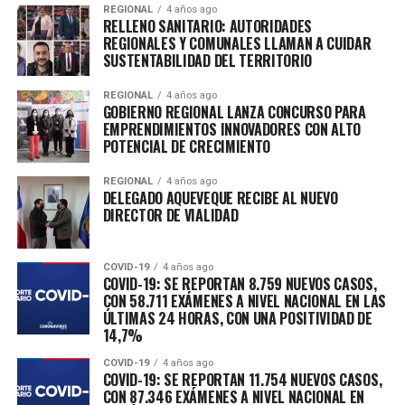
modificación en el diseño del embalse El Parrón en
REGIONAL
4 años ago
RELLENO SANITARIO: AUTORIDADES
donde se realizará una elevación de este embalse que
REGIONALES Y COMUNALES LLAMAN A CUIDAR
permitirá abastecer de agua en un futuro a todos los
SUSTENTABILIDAD DEL TERRITORIO
vecinos del sector, esta modificación se realizó por las
insistentes gestiones del alcalde de la comuna de Rauco.
REGIONAL
4 años ago
GOBIERNO REGIONAL LANZA CONCURSO PARA
Así que dos muy buenas noticias entregamos hoy para
EMPRENDIMIENTOS INNOVADORES CON ALTO
los vecinos de Rauco”.
POTENCIAL DE CRECIMIENTO
Este proyecto fue postulado por el equipo municipal
REGIONAL
4 años ago
DELEGADO AQUEVEQUE RECIBE AL NUEVO
por un monto de $82.705.000 pesos, el cual debido a la
DIRECTOR DE VIALIDAD
escasez hídrica que afecta a la zona de Rauco y el
decreto de emergencia agrícola se transformó en un
proyecto prioritario para el alcalde Enrique Olivares.
COVID-19
4 años ago
COVID-19: SE REPORTAN 8.759 NUEVOS CASOS,
CON 58.711 EXÁMENES A NIVEL NACIONAL EN LAS
ÚLTIMAS 24 HORAS, CON UNA POSITIVIDAD DE
RELATED TOPICS:
14,7%
COVID-19
4 años ago
COVID-19: SE REPORTAN 11.754 NUEVOS CASOS,
CON 87.346 EXÁMENES A NIVEL NACIONAL EN