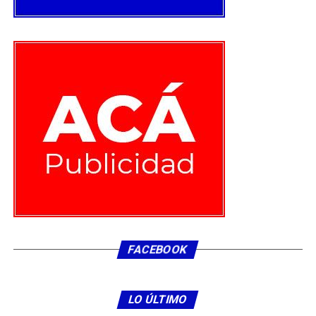
Rauco. Ojalá que no demore tanto en llegar este carro a
la comuna para así poder llegar en ayuda de los sectores
que más lo necesitan como El Parrón, Las Cruces,
Lavinilla y todos los vecinos que se les están secando las
norias y a nuestros agricultores los cuales necesitan de
agua para terminar sus procesos agrícolas”.
Por su parte el intendente Pablo Milad se manifestó
contento de encabezar este consejo y de poder apoyar a
la gente que lo necesita como son los vecinos de la
comuna de Rauco.
“Bueno este es un proyecto importante que se aprobó,
el cual permitirá ser de gran apoyo para los vecinos de
Rauco, no será una solución definitiva, pero si llegará a
FACEBOOK
solucionar varios problemas. Este carro será de
administración municipal, esto significa que será la
municipalidad quien destinará los destinos de este carro.
LO ÚLTIMO
Además, quiero comentar que se realizó una