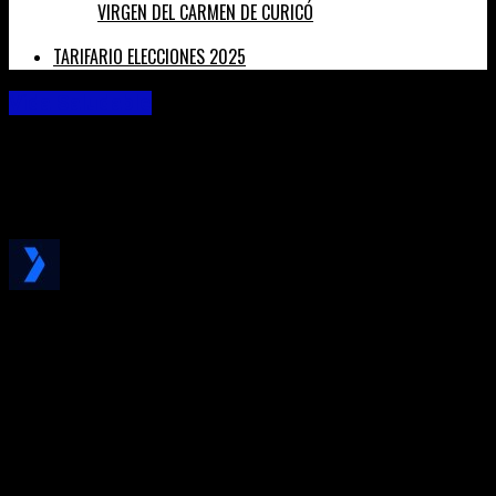
VIRGEN DEL CARMEN DE CURICÓ
TARIFARIO ELECCIONES 2025
Vida Saludable
Club deportivo FAVACAP celebró sus 57
años con romería al Cementerio
Published
7 años ago
on
14 de octubre de 2019
By