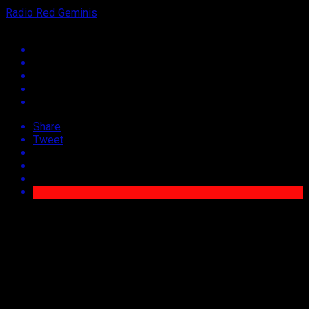
Radio Red Geminis
Share
Tweet
Entidad deportiva se encuentra a punto de iniciar las obras
de remodelación de su multicancha, gracias a un proyecto
presentado por el municipio.
CURICO.- Con diversas actividades recreativas y sociales, el