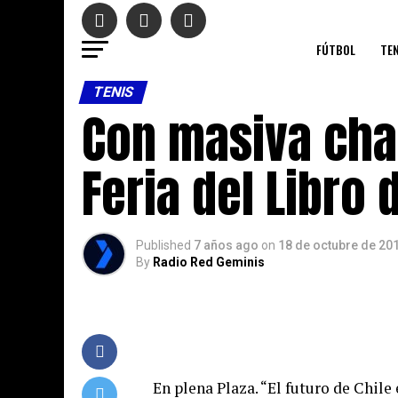
FÚTBOL
TEN
TENIS
Con masiva char
Feria del Libro 
Published
7 años ago
on
18 de octubre de 20
By
Radio Red Geminis
En plena Plaza. “El futuro de Chile 