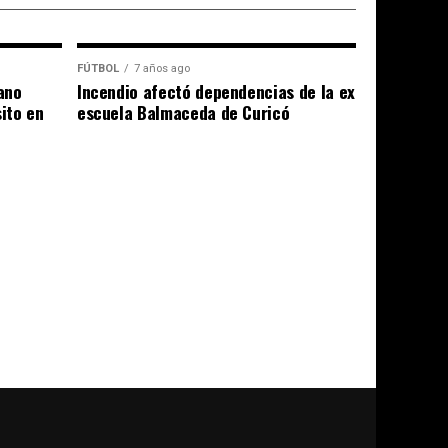
FÚTBOL
7 años ago
ano
Incendio afectó dependencias de la ex
sito en
escuela Balmaceda de Curicó