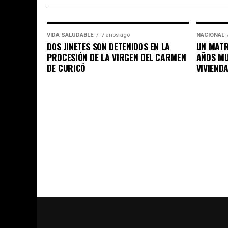
VIDA SALUDABLE
7 años ago
NACIONAL
DOS JINETES SON DETENIDOS EN LA
UN MATR
PROCESIÓN DE LA VIRGEN DEL CARMEN
AÑOS MU
DE CURICÓ
VIVIEND