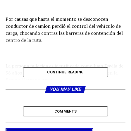
Por causas que hasta el momento se desconocen
conductor de camion perdió el control del vehículo de
carga, chocando contras las barreras de contención del
centro de la ruta.
La persona fallecida es identificada como Juan Dávila de
56 años y con domicilio en la comuna de Lampa en la
CONTINUE READING
Región Metropolitana.
YOU MAY LIKE
Según indico personal policial, el occiso no presenta
lesiones externas, por lo que no se descarta que
falleciera por alguna razón que originó el accidente en
COMMENTS
la ruta.
RELATED TOPICS: