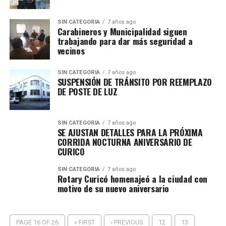
SIN CATEGORÍA
7 años ago
Carabineros y Municipalidad siguen
trabajando para dar más seguridad a
vecinos
SIN CATEGORÍA
7 años ago
SUSPENSIÓN DE TRÁNSITO POR REEMPLAZO
DE POSTE DE LUZ
SIN CATEGORÍA
7 años ago
SE AJUSTAN DETALLES PARA LA PRÓXIMA
CORRIDA NOCTURNA ANIVERSARIO DE
CURICO
SIN CATEGORÍA
7 años ago
Rotary Curicó homenajeó a la ciudad con
motivo de su nuevo aniversario
PAGE 16 OF 26
« FIRST
‹ PREVIOUS
12
13