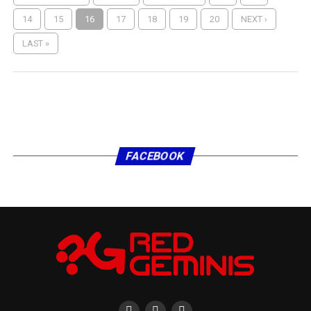
14
15
16
17
18
19
20
NEXT ›
LAST »
FACEBOOK