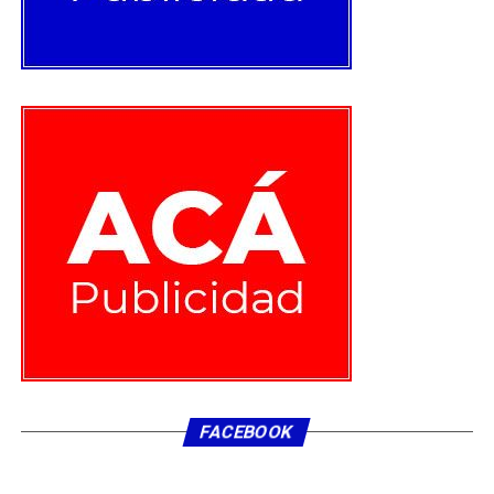
«ACERCAMIENTO A LA COMUNIDAD»
En tanto, el general Fernando Lobos, jefe de la VII Zona
de Carabineros Maule, destacó que ocho de los nuevos
vehículos serán distribuidos entre Linares y Cauquenes.
«Esto produce un mayor acercamiento a la comunidad y
una mayor protección para las comunidades de los
distintos lugares de la región del Maule».
Además, el general hizo énfasis en el despliegue
territorial que aumentará gracias a los móviles.
«Recibir
estos recursos logísticos es sumamente importante
ya que son vehículos que llegan a destacamentos
donde no habían vehículos policiales y que habían
FACEBOOK
sido dados de baja por el tiempo de uso».