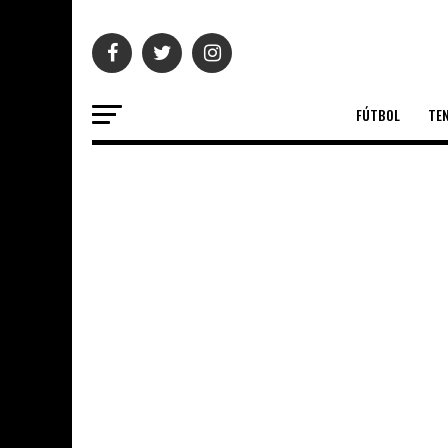
FÚTBOL
TEN
INTERNACIONAL
¡SE ACABÓ EL
#InternetShu
Este 4 de octubre los usuarios de re
reportar problemas en las aplicacio
Instagram....