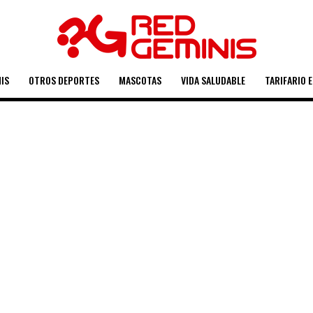
IS
OTROS DEPORTES
MASCOTAS
VIDA SALUDABLE
TARIFARIO 
tdown!
des sociales comenzaron a
nes de Facebook: WhatsApp,