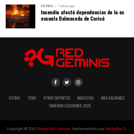
FÚTBOL
7 años ago
Incendio afectó dependencias de la ex
escuela Balmaceda de Curicó
FÚTBOL
TENIS
OTROS DEPORTES
MASCOTAS
VIDA SALUDABLE
TARIFARIO ELECCIONES 2025
Copyright © 2021
Radio Red Geminis
. Implementado por
MediaDev.CL