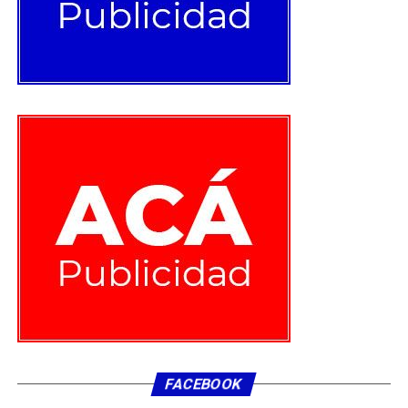
Proceso que destacó el alcalde Javier Muñoz se llevó a
cabo “sin detener la atención de los usuarios y
confiamos que los resultados van a ser muy positivos,
así que les pido a todos los colegas un fuerte aplauso
para ellos. Creo que han tenido una semana dura, pero
seguramente va a ser recompensada. Además, decirles a
los colegas que ese es el camino que debemos seguir con
el resto de los establecimientos de salud y para eso
tenemos que seguir trabajando y tomar esta experiencia
como una guía”.
En la oportunidad, fueron galardonados por cumplir 30
años al servicio de la salud municipalizada los
funcionarios Lili Gajarado, Magaly Rivas, María Bravo,
Ana Comas, Ruth Díaz, Mercedes Bahamondes, Rosa
Reyes y Silvia Marambio; así como también recibieron
un estímulo los funcionarios que se acogieron a retiro
FACEBOOK
voluntario Ana Matus, Rosa Ormazabal, María Martínez,