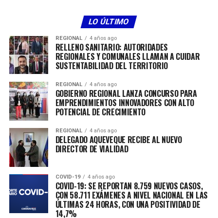
Martha Álamos, Ana Robledo, Sofía Gajardo, María
Rojas, Isabel Sánchez, María Pérez y María Quezada. Por
LO ÚLTIMO
último, se premió a los mejores compañeros de cada
establecimiento de salud, recibiendo un presente en
REGIONAL
4 años ago
RELLENO SANITARIO: AUTORIDADES
esta categoría Felipe Reyes, Nancy Herrera, Elvira
REGIONALES Y COMUNALES LLAMAN A CUIDAR
Catrileo, María Cancino, Luis Manzano, Laura Carú,
SUSTENTABILIDAD DEL TERRITORIO
Cristian Díaz, Juan Melo, Jocelyn Rey, María Polanco,
Víctor González, Manuel Briceño y Juan Gutiérrez.
REGIONAL
4 años ago
GOBIERNO REGIONAL LANZA CONCURSO PARA
EMPRENDIMIENTOS INNOVADORES CON ALTO
Cabe destacar que la atención primaria en la comuna de
POTENCIAL DE CRECIMIENTO
Curicó atiende a más de 130 mil usuarios, brindando una
atención de calidad con énfasis en la prevención y
REGIONAL
4 años ago
promoción de hábitos saludables.
DELEGADO AQUEVEQUE RECIBE AL NUEVO
DIRECTOR DE VIALIDAD
COVID-19
4 años ago
COVID-19: SE REPORTAN 8.759 NUEVOS CASOS,
RELATED TOPICS:
CON 58.711 EXÁMENES A NIVEL NACIONAL EN LAS
ÚLTIMAS 24 HORAS, CON UNA POSITIVIDAD DE
14,7%