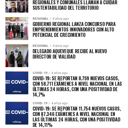
REGIONALES Y COMUNALES LLAMAN A CUIDAR
total de 39.299.489 analizados a nivel nacional. La
SUSTENTABILIDAD DEL TERRITORIO
positividad para las últimas 24 horas a nivel país es de
13,85% y en la Región Metropolitana es de 16,62%.
REGIONAL
4 años ago
GOBIERNO REGIONAL LANZA CONCURSO PARA
EMPRENDIMIENTOS INNOVADORES CON ALTO
Con respecto a las Residencias Sanitarias, disponemos
POTENCIAL DE CRECIMIENTO
de 28 recintos de hospedaje, con 2.262 camas totales. La
ocupación real a nivel nacional es de un 48%, quedando
REGIONAL
4 años ago
un total de 900 camas disponibles para ser utilizadas.
DELEGADO AQUEVEQUE RECIBE AL NUEVO
DIRECTOR DE VIALIDAD
Informe Diario #COVID_19 – 11 de junio
COVID-19
4 años ago
? 10.667 casos nuevos
COVID-19: SE REPORTAN 8.759 NUEVOS CASOS,
CON 58.711 EXÁMENES A NIVEL NACIONAL EN LAS
? 45.041 casos activos
ÚLTIMAS 24 HORAS, CON UNA POSITIVIDAD DE
14,7%
? 22 fallecidos registrados (58.076 en total)
COVID-19
4 años ago
COVID-19: SE REPORTAN 11.754 NUEVOS CASOS,
? 13,85% positividad nacional
CON 87.346 EXÁMENES A NIVEL NACIONAL EN
LAS ÚLTIMAS 24 HORAS, CON UNA POSITIVIDAD
DE 14,11%
? 78.841 exámenes 24 hrs (39.299.489 en total)