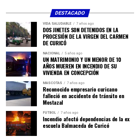
? 269 camas críticas disponibles
DESTACADO
VIDA SALUDABLE
7 años ago
DOS JINETES SON DETENIDOS EN LA
PROCESIÓN DE LA VIRGEN DEL CARMEN
DE CURICÓ
RELATED TOPICS:
NACIONAL
5 años ago
UN MATRIMONIO Y UN MENOR DE 10
AÑOS MUEREN EN INCENDIO DE SU
VIVIENDA EN CONCEPCIÓN
MASCOTAS
7 años ago
Reconocido empresario curicano
falleció en accidente de tránsito en
Mostazal
FÚTBOL
7 años ago
Incendio afectó dependencias de la ex
escuela Balmaceda de Curicó