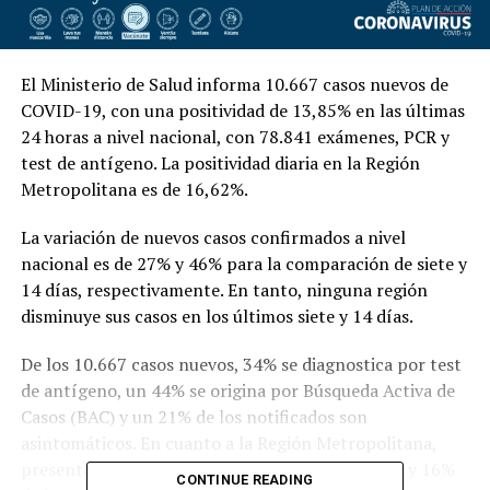
El Ministerio de Salud informa 10.667 casos nuevos de
COVID-19, con una positividad de 13,85% en las últimas
24 horas a nivel nacional, con 78.841 exámenes, PCR y
test de antígeno. La positividad diaria en la Región
Metropolitana es de 16,62%.
La variación de nuevos casos confirmados a nivel
nacional es de 27% y 46% para la comparación de siete y
14 días, respectivamente. En tanto, ninguna región
disminuye sus casos en los últimos siete y 14 días.
De los 10.667 casos nuevos, 34% se diagnostica por test
de antígeno, un 44% se origina por Búsqueda Activa de
Casos (BAC) y un 21% de los notificados son
asintomáticos. En cuanto a la Región Metropolitana,
presenta un 30% por antígeno, un 37% por BAC y 16%
CONTINUE READING