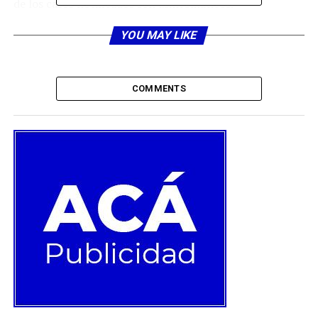
de los casos notificados son asintomáticos.
Según toma de muestra, las regiones con mayor
YOU MAY LIKE
positividad en la última semana son Valparaíso, O
´Higgins, Metropolitana, y Coquimbo.
COMMENTS
En tanto, la región de Atacama tiene la tasa de
incidencia actual más alta por 100 mil habitantes,
seguida por las regiones de Valparaíso, Metropolitana y
Coquimbo.
Reporte diario
Según el reporte de hoy, de los 10.667 casos nuevos de
COVID-19, 5.852 corresponden a personas sintomáticas
y 1.566 no presentan síntomas. Además, se registraron
3.249 test PCR Positivo que no fueron notificados.
La cifra total de personas que han sido diagnosticadas
con COVID-19 en el país alcanza a las 3.808.970. De ese