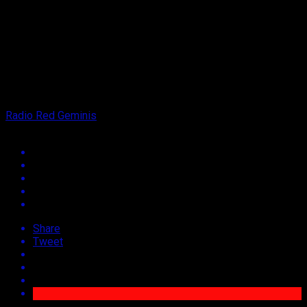
4 años ago
on
10 de junio de 2022
By
Radio Red Geminis
Share
Tweet