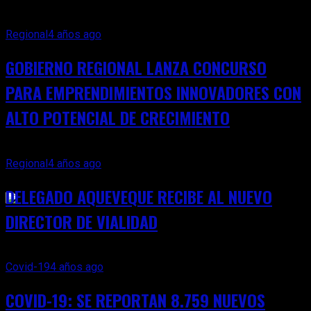
? 11.027 casos nuevos
? 42.065 casos activos
Regional
4 años ago
? 18 fallecidos registrados (58.054 en total)
GOBIERNO REGIONAL LANZA CONCURSO
? 13,93% positividad nacional
PARA EMPRENDIMIENTOS INNOVADORES CON
? 81.702 exámenes 24 hrs (39.220.648 en total)
ALTO POTENCIAL DE CRECIMIENTO
? 279 camas críticas disponibles
Regional
4 años ago
Related Topics:
DELEGADO AQUEVEQUE RECIBE AL NUEVO
DIRECTOR DE VIALIDAD
Covid-19
4 años ago
COVID-19: SE REPORTAN 8.759 NUEVOS