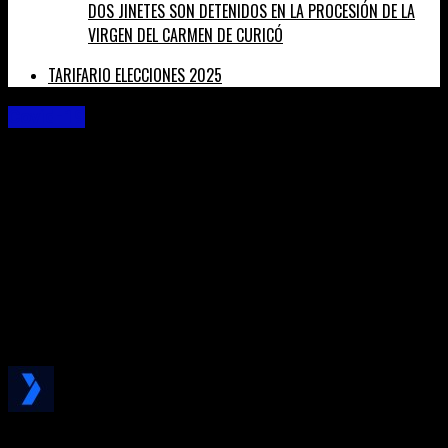
DOS JINETES SON DETENIDOS EN LA PROCESIÓN DE LA
VIRGEN DEL CARMEN DE CURICÓ
TARIFARIO ELECCIONES 2025
Covid-19
COVID-19: SE REPORTAN 11.027 NUEVOS CASOS,
CON 81.702 EXÁMENES A NIVEL NACIONAL EN
LAS ÚLTIMAS 24 HORAS, CON UNA POSITIVIDAD
DE 13,93%
Ninguna región disminuye sus casos en los últimos siete y
14 días
Published