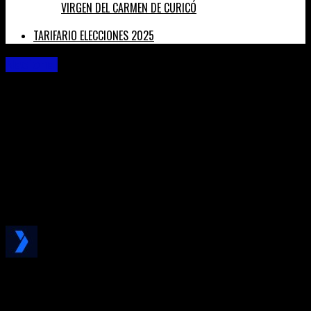
VIRGEN DEL CARMEN DE CURICÓ
TARIFARIO ELECCIONES 2025
Nacional
DELEGADO PRIETO INFORMÓ AVANCE REGIONAL
DE LOS SUBSIDIOS AL EM-PLEO Y BONOS A
TRABAJADORES
La autoridad política, especificó que las grandes obras que
actualmente se ejecutan en la región, como la construcción de
hospitales, han con-tribuido en la generación de empleos.
Published
5 años ago