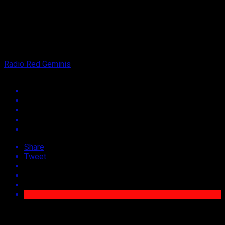
on
24 de agosto de 2021
By
Radio Red Geminis
Share
Tweet
La región del Maule, se encuentra en vías de reactivación
económica y laboral, tras los efectos que causó la pandemia