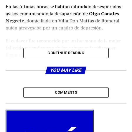
En las últimas horas se habían difundido desesperados
avisos comunicando la desaparición de
Olga Canales
Negrete,
domiciliada en Villa Don Matías de Romeral
quien atravesaba por un cuadro de depresión.
El cadaver fue reconocido por un hermano de la mujer
fallecida quien fue uno de los primeros familiares en
CONTINUE READING
llegar al lugar de nombre Luis Canales.
La data de muerte seria de dos días, según pudo
YOU MAY LIKE
establecer habrían varias hipótesis entre ellas, la que en
donde la mujer tal ves fue alcanzada por un tres de
pasajeros el día anterior sin percatarse su maquinista.
COMMENTS