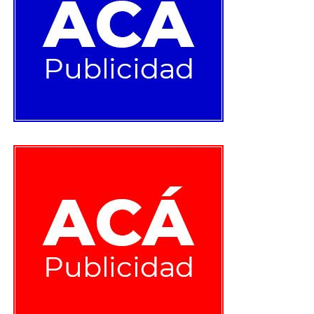
días .
RELATED TOPICS: