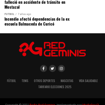
falleció en accidente de tránsito en
Mostazal
FÚTBOL
7 años ago
Incendio afectó dependencias de la ex
escuela Balmaceda de Curicó
FÚTBOL
TENIS
OTROS DEPORTES
MASCOTAS
VIDA SALUDABLE
TARIFARIO ELECCIONES 2025
Copyright © 2021
Radio Red Geminis
. Implementado por
MediaDev.CL