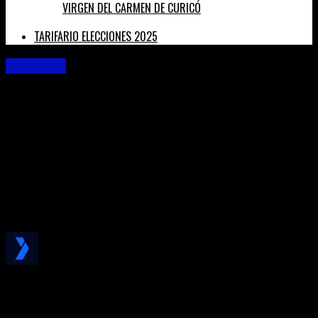
VIRGEN DEL CARMEN DE CURICÓ
TARIFARIO ELECCIONES 2025
Provincial
MOP INAUGURÓ DOS IMPORTANTES CAMINOS
RURALES DE LA PROVINCIA DE CAUQUENES
Dos importantes caminos rurales recién pavimentados fueron
inaugurados este viernes en la comuna de Cauquenes, se
trata de las rutas M-820 y M-890 que comunica los sectores
de La Aldea, Tabolguén y Cayurranquil, situadas en las
inmediaciones del embalse Tutuvén.
Published
5 años ago