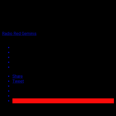
on
16 de octubre de 2021
By
Radio Red Geminis
Share
Tweet
La actividad enmarcada en el plan Paso a Paso Chile se
Recupera contó con la presencia de autoridades