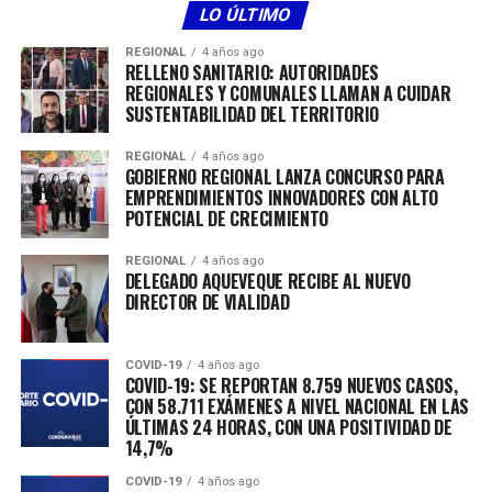
accesibilidad a servicios de transporte público y así
LO ÚLTIMO
puedan preferir desplazarse en locomoción colectiva en
REGIONAL
4 años ago
la ciudad”, agregó el Seremi, Carlos Palacios.
RELLENO SANITARIO: AUTORIDADES
REGIONALES Y COMUNALES LLAMAN A CUIDAR
SUSTENTABILIDAD DEL TERRITORIO
REGIONAL
4 años ago
GOBIERNO REGIONAL LANZA CONCURSO PARA
EMPRENDIMIENTOS INNOVADORES CON ALTO
POTENCIAL DE CRECIMIENTO
UBICACIÓN DE LOS PARADEROS
REGIONAL
4 años ago
DELEGADO AQUEVEQUE RECIBE AL NUEVO
23 Oriente – 3 1/2 Norte
DIRECTOR DE VIALIDAD
23 Oriente – 3 Norte
COVID-19
4 años ago
COVID-19: SE REPORTAN 8.759 NUEVOS CASOS,
14 Oriente – 13 Norte
CON 58.711 EXÁMENES A NIVEL NACIONAL EN LAS
ÚLTIMAS 24 HORAS, CON UNA POSITIVIDAD DE
5 Oriente – 18 Norte
14,7%
COVID-19
4 años ago