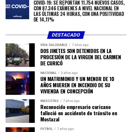
5 Oriente – 16 Norte
COVID-19: SE REPORTAN 11.754 NUEVOS CASOS,
CON 87.346 EXÁMENES A NIVEL NACIONAL EN
11 Norte – 12 Oriente
LAS ÚLTIMAS 24 HORAS, CON UNA POSITIVIDAD
DE 14,11%
8 Sur – 32 Oriente
DESTACADO
19 1/2 Poniente – 29 1/2 Sur A
VIDA SALUDABLE
7 años ago
DOS JINETES SON DETENIDOS EN LA
14 Sur – Pasaje Los Duraznos
PROCESIÓN DE LA VIRGEN DEL CARMEN
DE CURICÓ
29 Sur – 14 Poniente
NACIONAL
5 años ago
UN MATRIMONIO Y UN MENOR DE 10
14 Poniente – 28 Sur
AÑOS MUEREN EN INCENDIO DE SU
VIVIENDA EN CONCEPCIÓN
27 Sur – 17 Poniente
MASCOTAS
7 años ago
21 Poniente – 27 Sur
Reconocido empresario curicano
falleció en accidente de tránsito en
5 Poniente – 20 Sur
Mostazal
14 Poniente – 23 Sur
FÚTBOL
7 años ago