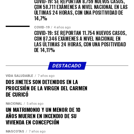
COVID-19: SE REPORTAN 8.759 NUEVOS CASOS,
su familiar”.
CON 58.711 EXÁMENES A NIVEL NACIONAL EN LAS
Importante apoyo para las familias
ÚLTIMAS 24 HORAS, CON UNA POSITIVIDAD DE
14,7%
Marta Muñoz de 96 años sufre -entre otras cosas- de
una afección en su pecho,
COVID-19
4 años ago
COVID-19: SE REPORTAN 11.754 NUEVOS CASOS,
desde hace más de un año es visitada de forma regular
CON 87.346 EXÁMENES A NIVEL NACIONAL EN
en su hogar por el equipo
LAS ÚLTIMAS 24 HORAS, CON UNA POSITIVIDAD
de postrados, así lo da a conocer su hija María Eugenia
DE 14,11%
Donoso, quien se dedica
exclusivamente al cuidado de su madre. “Me han
DESTACADO
ayudado de muchas maneras,
porque yo soy sola prácticamente para cuidar a mi
VIDA SALUDABLE
7 años ago
DOS JINETES SON DETENIDOS EN LA
mamá y ellos me dan todo el
PROCESIÓN DE LA VIRGEN DEL CARMEN
apoyo. Si mi mama sufre de alguna afección sobre todo
DE CURICÓ
del pecho, ellos me traen
NACIONAL
5 años ago
la doctora, me dan los medicamentos, son maravillosos,
UN MATRIMONIO Y UN MENOR DE 10
sino los tuviéramos a
AÑOS MUEREN EN INCENDIO DE SU
ellos, yo creo que la gente se iría mucho más rápido de
VIVIENDA EN CONCEPCIÓN
este mundo”, indicó.
MASCOTAS
7 años ago