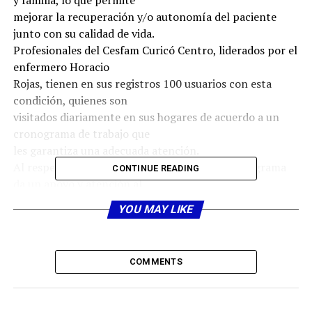
y familia, lo que permite
mejorar la recuperación y/o autonomía del paciente
junto con su calidad de vida.
Profesionales del Cesfam Curicó Centro, liderados por el
enfermero Horacio
Rojas, tienen en sus registros 100 usuarios con esta
condición, quienes son
visitados diariamente en sus hogares de acuerdo a un
cronograma de trabajo que
les garantiza una adecuada atención.
Al respecto, el profesional destacó que este programa
CONTINUE READING
da un apoyo y atención al
usuario, tal cual como si estuviese en el consultorio.
YOU MAY LIKE
“Básicamente nuestro equipo
está conformado por médicos, nutricionista, psicólogo y
asistente social, los cuales
COMMENTS
van al domicilio del paciente, por lo que este recibe una
visita anual del
nutricionista que es lo mismo que tiene un paciente