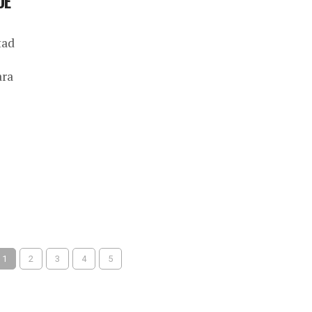
DE
tad
ara
1
2
3
4
5