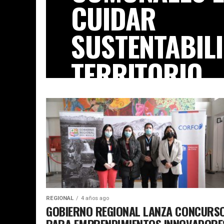
CUIDAR
SUSTENTABIL
TERRITORIO
Se mostraron en contra de la reactiva
proyecto, emplazado en el límite de las
REGIONAL
4 años ago
GOBIERNO REGIONAL LANZA CONCURS
PARA EMPRENDIMIENTOS INNOVADORE