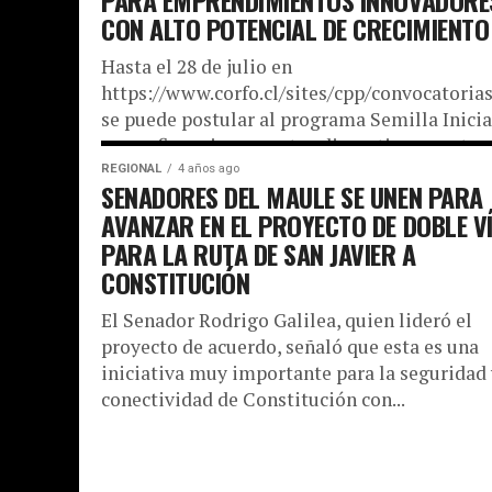
CON ALTO POTENCIAL DE CRECIMIENTO
Hasta el 28 de julio en
https://www.corfo.cl/sites/cpp/convocatoria
se puede postular al programa Semilla Inicia
que cofinancia proyectos disruptivos en etap
temprana. La iniciativa será ejecutada por...
REGIONAL
4 años ago
SENADORES DEL MAULE SE UNEN PARA
AVANZAR EN EL PROYECTO DE DOBLE V
PARA LA RUTA DE SAN JAVIER A
CONSTITUCIÓN
El Senador Rodrigo Galilea, quien lideró el
proyecto de acuerdo, señaló que esta es una
iniciativa muy importante para la seguridad 
conectividad de Constitución con...