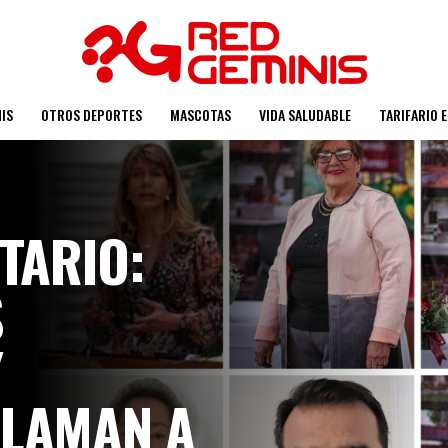
IS
OTROS DEPORTES
MASCOTAS
VIDA SALUDABLE
TARIFARIO 
TARIO:
S
Y
LLAMAN A