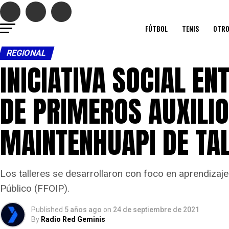
FÚTBOL
TENIS
OTRO
REGIONAL
INICIATIVA SOCIAL E
DE PRIMEROS AUXILIO
MAINTENHUAPI DE TA
Los talleres se desarrollaron con foco en aprendizaj
Público (FFOIP).
Published
5 años ago
on
24 de septiembre de 2021
By
Radio Red Geminis