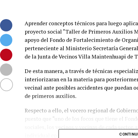
Aprender conceptos técnicos para luego aplicarl
proyecto social “Taller de Primeros Auxilios 
apoyo del Fondo de Fortalecimiento de Organi
perteneciente al Ministerio Secretaría General
de la Junta de Vecinos Villa Maintenhuapi de T
De esta manera, a través de técnicas especializ
interiorizaran en la materia para posteriorm
vecinal ante posibles accidentes que puedan o
de primeros auxilios.
Respecto a ello, el vocero regional de Gobierno
puesto que “uno de los focos que tiene el Fon
sociales, los vecinos y vecinas de cada sector
individual como colectiva y eso lo vemos refle
CONTINU