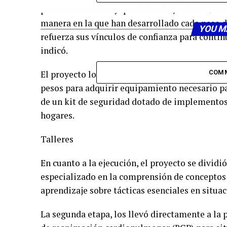
primeros auxilios y que lidera la Junta de Vec
manera en la que han desarrollado cada paso de
YOU M
refuerza sus vínculos de confianza para contin
indicó.
El proyecto local logró su adjudicación 2021 
COM
pesos para adquirir equipamiento necesario par
de un kit de seguridad dotado de implementos 
hogares.
Talleres
En cuanto a la ejecución, el proyecto se dividi
especializado en la comprensión de conceptos 
aprendizaje sobre tácticas esenciales en situa
La segunda etapa, los llevó directamente a la 