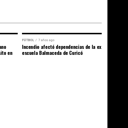
FÚTBOL
7 años ago
ano
Incendio afectó dependencias de la ex
sito en
escuela Balmaceda de Curicó