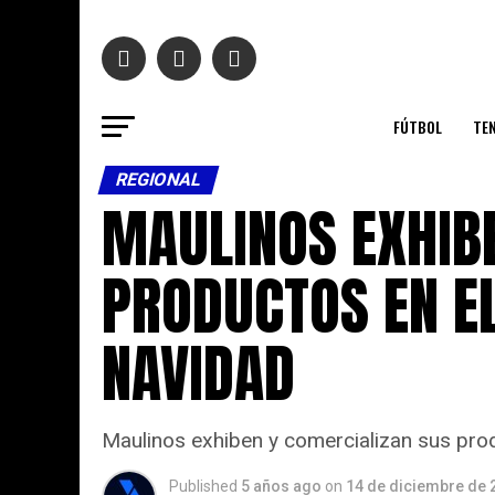
FÚTBOL
TEN
REGIONAL
MAULINOS EXHIB
PRODUCTOS EN E
NAVIDAD
Maulinos exhiben y comercializan sus pr
Published
5 años ago
on
14 de diciembre de 