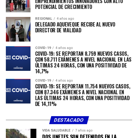
EMPRENDIMIENTOS INNOVADORES CON ALTO
Sichel inició señalando que “debemos recuperar el amor
POTENCIAL DE CRECIMIENTO
a Chile y eso es lo más importante en esta campaña. Me
REGIONAL
4 años ago
siento orgulloso de que seamos chilenos y de haber
DELEGADO AQUEVEQUE RECIBE AL NUEVO
llegado hasta acá juntos, porque seamos del partido que
DIRECTOR DE VIALIDAD
seamos, somos gente de esfuerzo y cambiar no es
retroceder. No queremos más burocracia, queremos un
COVID-19
4 años ago
Estado que haga bien su trabajo, que apoye a las pymes y
COVID-19: SE REPORTAN 8.759 NUEVOS CASOS,
al sacrificio de aquellos que emprenden en Chile”.
CON 58.711 EXÁMENES A NIVEL NACIONAL EN LAS
ÚLTIMAS 24 HORAS, CON UNA POSITIVIDAD DE
14,7%
En cuanto a sus propuestas, sostuvo que “vamos a
garantizar la pensión de alimentos para todas las niñas
COVID-19
4 años ago
COVID-19: SE REPORTAN 11.754 NUEVOS CASOS,
y niños del país, garantizar seguridad para que los
CON 87.346 EXÁMENES A NIVEL NACIONAL EN
delincuentes estén tras las rejas, mejorar la
LAS ÚLTIMAS 24 HORAS, CON UNA POSITIVIDAD
conectividad, la salud, los servicios públicos, más
DE 14,11%
centros oncológicos, vamos a garantizar pensiones
dignas para nuestros adultos mayores, respeto para
DESTACADO
nuestro niños, niñas y adultos mayores, un Estado que
haga bien el trabajo y que esté cerca de las personas”.
VIDA SALUDABLE
7 años ago
DOS JINETES SON DETENIDOS EN LA